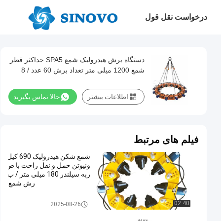
درخواست نقل قول
دستگاه برش هیدرولیک شمع SPA5 حداکثر قطر
شمع 1200 میلی متر تعداد برش 60 عدد / 8
ساعت شکستن شمع بتنی، سر شمع برش
اطلاعات بیشتر
حالا تماس بگیرید
فیلم های مرتبط
شمع شکن هیدرولیک 690 کیل
ونیوتن حمل و نقل راحت با ض
ربه سیلندر 180 میلی متر / ب
رش شمع
هیدرولیک شکن ضربه ای
02:40
2025-08-26