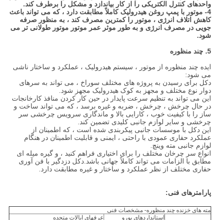
واحدهای کنترل الکتریکی را از کار بیاندازد و مشکل را برطرف کند.
4- موتور با پمپ روغن هیدرولیک کاملاً مطابقت دارد ، که می تواند باعث
کاهش اتلاف انرژی ، موتور را کمترین مصرف کند ، به منظور صرفه
جویی در مصرف انرژی و به طور موثر عمر موتور موتور طولانی تر می
شود.
5. چند منظوره
ایده چند منظوره از موتور ، سیستم هیدرولیک ، عملکرد و ساختار ناشی
می شود:
دکل برای رسیدن به پروژه های مختلف سوراخ ، می تواند به سرهای
دوار نوع مختلف و مجهز به کوک هیدرولیک مجهز شود.
این می تواند به تنظیم سرعت پایدار در حین کار کردن منافذ کارخانجات
در حال چرخش ، چرخش ، ضربه و غیره برسد ، که می تواند ساخت و
ساز را با کیفیت خوب ، کارایی بالا و ماندگاری سرویس چرخشی سر
چرخشی و سایر لوازم جانبی کلیدی تضمین کند.
این دکل با موسسات جانبی پیکربندی شده است ، که اطمینان از
عملکرد حفاری عمودی با راحتی ، ایمنی و قابلیت اطمینان در هنگام
لوازم جانبی مته وینچ.
انواع سر چرخان مختلف را برای اختیاری فراهم کنید ، و گیره میله ای
مطابق با الزامات می تواند کاملاً جهانی باشد.دکل دزدگیر با فن آوری
حفاری مختلف از نظر عملکرد و ساختار و غیره مطابقت دارد.
پارامترهای فنی:
مته های خزنده چند منظوره- مشخصات فنی
استانداردهای یورو
عرفهای ایالات متحده