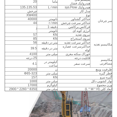
ماما
20
هیدرولیک.فشار
هیدرولیک sys.Flow
L / min
135،135،53
مدل کار
چرخش
نوع
XW400
حداکثر گشتاور
نانومتر
40000
سر چرخان
حداکثر سرعت چرخش
r / min
44
فرکانس پرکاشن
دقیقه-1
/
انرژی کوبه ای
نانومتر
نیروی تغذیه
KN
57
نیروی استخراج
KN
85
حداکثر سرعت تغذیه
متر در دقیقه
56
مکانیسم تغذیه
حداکثرسرعت عصاره
متر در دقیقه
39.5
لوله
خوراک سکته مغزی
میلی متر
4100
قابلیت درجه
25 درجه
مکانیسم
کیلومتر در
مسافرتی
سرعت سفر
4.1
ساعت
ظرفیت وینچ
ن
20000
قطر گیره
میلی متر
Φ65-323
گیره نیرو
KN
157
نوار کشویی دکل
میلی متر
1000
وزن مجموع
کیلوگرم
17000
ابعاد کلی (L * W * H)
میلی متر
8350 * 2260 * 2900