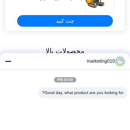
چت کنید
محصولات بالا
marketing010
دکل حفاری هیدرولیک
50KN
10:44 PM
قابل مذاکره MOQ:1 ست
Good day, what product are you looking for?
چت کنید
آموزش هیدرولیک خزنده
دریل شمع ریز SK666 با قطر سوراخ 115-500 میلی‌متر، مشخصات