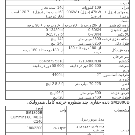
قدرت
دیزل
109 کیلووات
146 اسب بخار
دو موتور (دیزل +
47KW (دیزل) + 90KW
63 اسب بخار (دیزل) + 120.7 اسب
برقی)
(برقی)
بخار (برقی)
مست
زاویه کج شدن
از -20 درجه تا + 90 درجه
از -20 درجه تا + 90 درجه
پایین کشیدن
0-60KN
0-13489lbf
بالا بکش
0-70KN
0-15737lbf
سکته مغزی ترجمه
3600 میلی متر
142 اینچ
طول دکل
6250 میلی متر
246 اینچ
از -180 درجه تا + 180
چرخش دکل
از -180 درجه تا + 180 درجه
درجه
سر چرخان
گشتاور
7210-900N.m
5318 / 664lbf.ft
سرعت
50-600 دور در دقیقه
50-600 دور در دقیقه
وینچ
ظرفیت آسانسور
2T
4409lb
گیره ها
قطر
70-225 میلی متر
2.8-8.9 اینچ
خزنده
عرض خزنده
500 میلی متر
96.9 اینچ
طول خزنده
2460 میلی متر
20 اینچ
SM1800B دنده حفاری چند منظوره خزنده کامل هیدرولیکی
مورد
مشخصات
واحد
SM1800B
Cummins 6CTA8.3-
مدل موتور دیزل
C240
رده بندی خروجی و
180/2200
kw / rpm
قدرت
سرعت
سیستم های