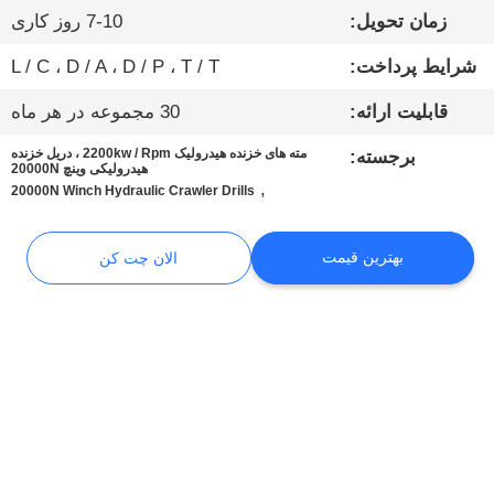
کارخانه
زمان تحویل:
7-10 روز کاری
شرایط پرداخت:
L / C ، D / A ، D / P ، T / T
کنترل
قابلیت ارائه:
30 مجموعه در هر ماه
کیفیت
مته های خزنده هیدرولیک 2200kw / Rpm ، دریل خزنده
برجسته:
هیدرولیکی وینچ 20000N
با
,
20000N Winch Hydraulic Crawler Drills
ما
بهترین قیمت
الان چت کن
تماس
بگیرید
الان
چت
کن