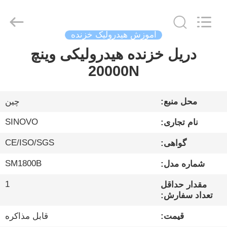
Sinovo
International
&
Sinovo
Heavy
آموزش هیدرولیک خزنده
Industry
Co.Ltd..
All
دریل خزنده هیدرولیکی وینچ
خانه
Rights
Reserved.
20000N
محصولات
محل منبع:
چین
نمایش
SINOVO
نام تجاری:
VR
CE/ISO/SGS
گواهی:
SM1800B
شماره مدل:
درباره
ما
1
مقدار حداقل
تعداد سفارش:
تور
قیمت:
قابل مذاکره