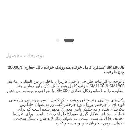
COMPANY
NEWS
نقشه
سایت
توضیحات محصول
حریم
SM1800B عملکرد کامل خزنده هیدرولیک خزنده دکل حفاری 20000N
خصوصی
وینچ ظرفیت
با توجه به الزامات طراحی داخلی کاربران داخلی و بین المللی ، ما مدل
SM1100 & SM1800 خزنده کامل هیدرولیک دکل های حفاری چند
منظوره را بر اساس دکل حفاری SM300 ما طراحی و توسعه می دهیم.
دکل های حفاری چند منظوره هیدرولیک کامل با سر چرخشی چرخشی-
کوبه ای یا چرخش بزرگ نوع چرخش گشتاور به عنوان جایگزین
پیکربندی شده و به چکش پایین سوراخ مجهز شده است که برای
عملیات مختلف شکل گیری سوراخ طراحی شده است.برای شرایط
مختلف خاک مناسب است ، به عنوان مثال لایه شن ، سنگ سخت ،
آبخوان ، رس ، جریان شن و ماسه و غیره.