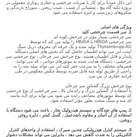
این دکل عمدتاً برای کار با ضربات چرخشی و حفاری روتاری معمولی در
پروژه تکیه گاه پیچ ، پشتیبانی از شیب ، تثبیت ریختن ، سوراخ بارندگی و
میکروهای زیرزمینی و غیره استفاده می شود.
ویژگی های اصلی
1. سر قسمت چرخشی کلید
سر چرخشی بسیار مؤثر در چرخش-کوبه ای
سر چرخشی HB50A یا HB45A را تولید می کند که توسط
Thyssenkrupp AG تولید شده و یک حرفه ای معروف دریل سنگ
است.این می تواند اطمینان حاصل کند که بخش های اصلی دستگاه
پایدار و قابل اطمینان هستند. نوع چرخش سر چرخان ، نوع چرخشی سر
چرخشی ، دستگاه هدایت شده به موتورهای دوتایی ، که می توانند
قشرهای مختلف را به سرعت حفر کنند.این می تواند میله مته را به
راحتی از طریق لوله مته قابل ضربه توسط چکش معکوس در طی
فرایند حفاری از بین ببرد.
نوع چرخش بزرگ گشتاور سر چرخان
با استفاده از گشتاور بزرگ و راندمان بالا ، سر چرخشی از نوع چرخشی
که توسط موتورهای مضاعف رانده می شود می تواند برای لایه ماسه
ای مته و سنگ سخت بطور مؤثر استفاده شود.
2. پمپ های چندگانه و سیستم هیدرولیک بخار ، باعث می شود دستگاه با
استفاده از آن آسان و مقاوم باشد
عمل ، گسل کمتر ، دایره روغن
روشن.
3. سیستم کنترل هیدرولیکی چندین سیرک ، استفاده از واحدهای کنترل
الکتریکی را به شدت کاهش می دهد ، بنابراین می تواند مشکلات دشوار