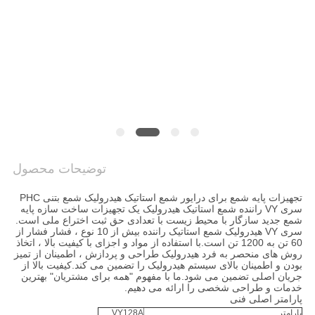
COMPANY
NEWS
نقشه
سایت
حریم
توضیحات محصول
خصوصی
تجهیزات پایه شمع برای درایور شمع استاتیک هیدرولیک شمع بتنی PHC
سری VY راننده شمع استاتیک هیدرولیک یک تجهیزات ساخت سازه پایه
شمع جدید سازگار با محیط زیست با تعدادی حق ثبت اختراع ملی است.
سری VY هیدرولیک شمع استاتیک راننده بیش از 10 نوع ، فشار فشار از
60 تن به 1200 تن است.با استفاده از مواد و اجزای با کیفیت بالا ، اتخاذ
روش های منحصر به فرد هیدرولیک طراحی و پردازش ، اطمینان از تمیز
بودن و اطمینان بالای سیستم هیدرولیک را تضمین می کند.کیفیت بالا از
جریان اصلی تضمین می شود.ما با مفهوم "همه برای مشتریان" بهترین
خدمات و طراحی شخصی را ارائه می دهیم.
پارامتر اصلی فنی
پارامتر
VY128A