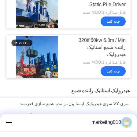
Static Pile Driver
قابل مذاکره MOQ:1 ست
چت کنید
320tf 60kw 6.8m / Min
راننده شمع استاتیک
هیدرولیک
قابل مذاکره MOQ:1 ست
چت کنید
هیدرولیک استاتیک راننده شمع
سری VY سری هیدرولیک ایستا پیل، راننده شمع سازی قدرتمند
VY420A راننده هیدرولیک استاتیک پیل، تجهیزات حفاری آبی SINOVO
marketing010
قدرت جریان بالا VY500A حفاری ماشین حفاری زیست محیطی