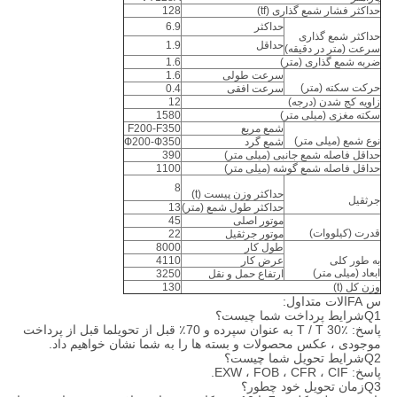
حداکثر فشار شمع گذاری (tf)
128
حداکثر
6.9
حداکثر شمع گذاری
حداقل
1.9
سرعت (متر در دقیقه)
ضربه شمع گذاری (متر)
1.6
سرعت طولی
1.6
حرکت سکته (متر)
سرعت افقی
0.4
زاویه کج شدن (درجه)
12
سکته مغزی (میلی متر)
1580
شمع مربع
F200-F350
نوع شمع (میلی متر)
شمع گرد
Ф200-Ф350
حداقل فاصله شمع جانبی (میلی متر)
390
حداقل فاصله شمع گوشه (میلی متر)
1100
8
حداکثر وزن پیست (t)
جرثقیل
حداکثر طول شمع (متر)
13
موتور اصلی
45
قدرت (کیلووات)
موتور جرثقیل
22
طول کار
8000
به طور کلی
عرض کار
4110
ابعاد (میلی متر)
ارتفاع حمل و نقل
3250
وزن کل (t)
130
س FAالات متداول:
Q1شرایط پرداخت شما چیست؟
پاسخ: T / T 30٪ به عنوان سپرده و 70٪ قبل از تحویلما قبل از پرداخت
موجودی ، عکس محصولات و بسته ها را به شما نشان خواهیم داد.
Q2شرایط تحویل شما چیست؟
پاسخ: EXW ، FOB ، CFR ، CIF.
Q3زمان تحویل خود چطور؟