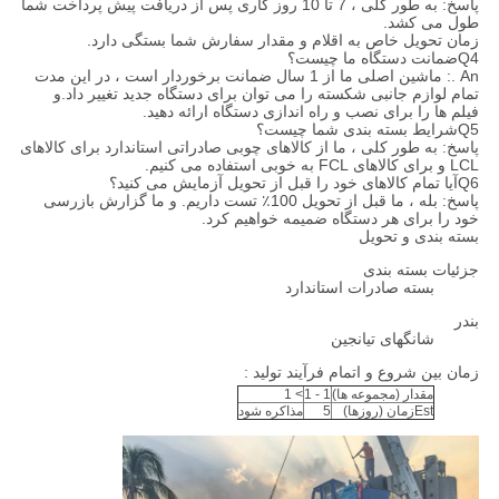
پاسخ: به طور کلی ، 7 تا 10 روز کاری پس از دریافت پیش پرداخت شما
طول می کشد.
زمان تحویل خاص به اقلام و مقدار سفارش شما بستگی دارد.
Q4ضمانت دستگاه ما چیست؟
An .: ماشین اصلی ما از 1 سال ضمانت برخوردار است ، در این مدت
تمام لوازم جانبی شکسته را می توان برای دستگاه جدید تغییر داد.و
فیلم ها را برای نصب و راه اندازی دستگاه ارائه دهید.
Q5شرایط بسته بندی شما چیست؟
پاسخ: به طور کلی ، ما از کالاهای چوبی صادراتی استاندارد برای کالاهای
LCL و برای کالاهای FCL به خوبی استفاده می کنیم.
Q6آیا تمام کالاهای خود را قبل از تحویل آزمایش می کنید؟
پاسخ: بله ، ما قبل از تحویل 100٪ تست داریم. و ما گزارش بازرسی
خود را برای هر دستگاه ضمیمه خواهیم کرد.
بسته بندی و تحویل
جزئیات بسته بندی
بسته صادرات استاندارد
بندر
شانگهای تیانجین
زمان بین شروع و اتمام فرآیند تولید :
مقدار (مجموعه ها)
1 - 1
> 1
Estزمان (روزها)
5
مذاکره شود