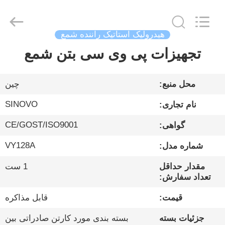
Sinovo
International
&
Sinovo
Heavy
هیدرولیک استاتیک راننده شمع
Industry
Co.Ltd..
All
تجهیزات پی وی سی بتن شمع
خانه
Rights
Reserved.
محصولات
محل منبع:
چین
SINOVO
نام تجاری:
نمایش
CE/GOST/ISO9001
گواهی:
VR
VY128A
شماره مدل:
درباره
مقدار حداقل
1 ست
تعداد سفارش:
ما
قیمت:
قابل مذاکره
تور
جزئیات بسته
بسته بندی مورد کارتن صادراتی بین