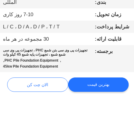
بندی:
المللی
کارخانه
زمان تحویل:
7-10 روز کاری
کنترل
شرایط پرداخت:
L / C ، D / A ، D / P ، T / T
کیفیت
قابلیت ارائه:
30 مجموعه در هر ماه
با
تجهیزات پی وی سی بتن شمع PHC ، تجهیزات پی وی سی
برجسته:
شمع شمع ، تجهیزات پایه شمع 45 کیلو وات
,
,
ما
PHC Pile Foundation Equipment
45kw Pile Foundation Equipment
تماس
بگیرید
بهترین قیمت
الان چت کن
الان
چت
کن