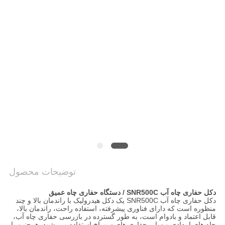
COMPANY
NEWS
نقشه
سایت
حریم
خصوصی
توضیحات محصول
دکل حفاری چاه آب SNR500C / دستگاه حفاری چاه عمیق
دکل حفاری چاه آب SNR500C یک دکل هیدرولیک با راندمان بالا و چند
منظوره است که دارای فناوری پیشرفته، استفاده راحت، راندمان بالا،
قابل اعتماد و بادوام است، به طور گسترده در بازرسی حفاری چاه آب،
چاه های امدادی و سایر حفاری های سوراخ استفاده می شود. همچنین با