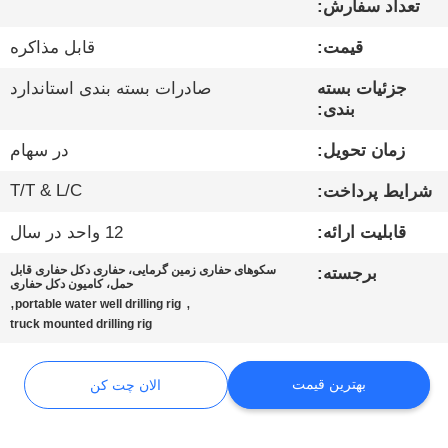
تعداد سفارش:
کارخانه
قیمت:
قابل مذاکره
کنترل
جزئیات بسته
صادرات بسته بندی استاندارد
کیفیت
بندی:
زمان تحویل:
در سهام
با
T/T & L/C
شرایط پرداخت:
ما
قابلیت ارائه:
12 واحد در سال
تماس
بگیرید
سکوهای حفاری زمین گرمایی، حفاری دکل حفاری قابل
برجسته:
حمل، کامیون دکل حفاری
,
,
portable water well drilling rig
truck mounted drilling rig
الان
چت
بهترین قیمت
الان چت کن
کن