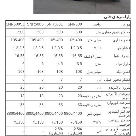
پارامترهای فنی
مورد
واحد
SNR500
SNR500L
SNR500S
SNR500SL
حداکثر عمق حفاری
متر
500
500
500
500
قطر حفاری
میلی متر
105-400
105-400
105-400
105-400
فشار هوا
Mpa
1.2-3.5
1.2-3.5
1.2-3.5
1.2-3.5
3
مصرف هوا
16-55
16-55
16-55
16-55
متر
/ دقیقه
طول میله
متر
3.5
4.5
6
6
قطر میله
میلی متر
108
108
108
108
فشار محور اصلی
تی
7
7
6
6
نیروی بالابرنده
تی
20
20
25
25
سرعت بالا بردن
متر در دقیقه
23
23
18
18
سریع
سرعت فوروارد
متر در دقیقه
33
33
38
38
سریع
حداکثر گشتاور
نیوتن متر
8800/4400
8800/4400
8800/4400
8800/4400
چرخشی
حداکثر سرعت
75/150
75/150
75/150
75/150
r/min
چرخشی
نیروی بالابر وینچ
2.5/4
2.5/4
تی
-
-
ثانویه بزرگ
(اختیاری)
(اختیاری)