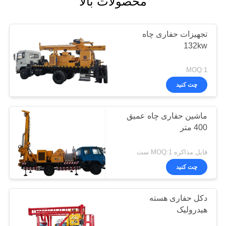
محصولات بالا
تجهیزات حفاری چاه
132kw
MOQ:1
چت کنید
ماشین حفاری چاه عمیق
400 متر
قابل مذاکره MOQ:1 ست
چت کنید
دکل حفاری هسته
هیدرولیک