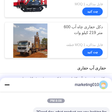
قابل مذاکره MOQ:1
چت کنید
دکل حفاری چاه آب 600
متر 219 کیلو وات
قابل مذاکره MOQ:1 قطعه
چت کنید
حفاری آب حفاری
دکل حفاری چاه آب کامل هیدرولیک چند منظوره / دکل حفاری هسته،
عمق حفاری 650 متر
marketing010
حفاری چاه آب بسیار کارآمد حفاری SIN600، قطر 100mm - 700mm
8:08 PM
تجهیزات حفاری چاه SNR400C / دستگاه حفاری چاه عمیق حداکثر
عمق حفاری 400 متر
Good day, what product are you looking for?