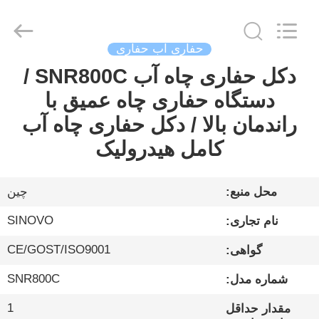
Sinovo
International
&
Sinovo
Heavy
حفاری آب حفاری
Industry
Co.Ltd..
All
دکل حفاری چاه آب SNR800C /
خانه
Rights
Reserved.
دستگاه حفاری چاه عمیق با
محصولات
راندمان بالا / دکل حفاری چاه آب
کامل هیدرولیک
نمایش
VR
محل منبع:
چین
SINOVO
نام تجاری:
درباره
CE/GOST/ISO9001
گواهی:
ما
SNR800C
شماره مدل:
تور
1
مقدار حداقل