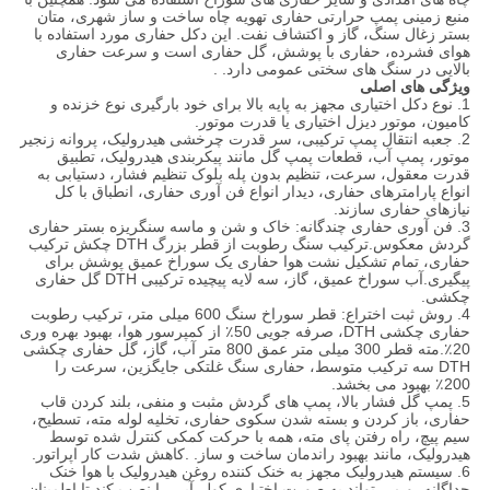
منبع زمینی پمپ حرارتی حفاری تهویه چاه ساخت و ساز شهری، متان
بستر زغال سنگ، گاز و اکتشاف نفت. این دکل حفاری مورد استفاده با
هوای فشرده، حفاری با پوشش، گل حفاری است و سرعت حفاری
بالایی در سنگ های سختی عمومی دارد. .
ویژگی های اصلی
1. نوع دکل اختیاری مجهز به پایه بالا برای خود بارگیری نوع خزنده و
کامیون، موتور دیزل اختیاری یا قدرت موتور.
2. جعبه انتقال پمپ ترکیبی، سر قدرت چرخشی هیدرولیک، پروانه زنجیر
موتور، پمپ آب، قطعات پمپ گل مانند پیکربندی هیدرولیک، تطبیق
قدرت معقول، سرعت، تنظیم بدون پله بلوک تنظیم فشار، دستیابی به
انواع پارامترهای حفاری، دیدار انواع فن آوری حفاری، انطباق با کل
نیازهای حفاری سازند.
3. فن آوری حفاری چندگانه: خاک و شن و ماسه سنگریزه بستر حفاری
گردش معکوس.ترکیب سنگ رطوبت از قطر بزرگ DTH چکش ترکیب
حفاری، تمام تشکیل نشت هوا حفاری یک سوراخ عمیق پوشش برای
پیگیری.آب سوراخ عمیق، گاز، سه لایه پیچیده ترکیبی DTH گل حفاری
چکشی.
4. روش ثبت اختراع: قطر سوراخ سنگ 600 میلی متر، ترکیب رطوبت
حفاری چکشی DTH، صرفه جویی 50٪ از کمپرسور هوا، بهبود بهره وری
20٪.مته قطر 300 میلی متر عمق 800 متر آب، گاز، گل حفاری چکشی
DTH سه ترکیب متوسط، حفاری سنگ غلتکی جایگزین، سرعت را
200٪ بهبود می بخشد.
5. پمپ گل فشار بالا، پمپ های گردش مثبت و منفی، بلند کردن قاب
حفاری، باز کردن و بسته شدن سکوی حفاری، تخلیه لوله مته، تسطیح،
سیم پیچ، راه رفتن پای مته، همه با حرکت کمکی کنترل شده توسط
هیدرولیک، مانند بهبود راندمان ساخت و ساز. .کاهش شدت کار اپراتور.
6. سیستم هیدرولیک مجهز به خنک کننده روغن هیدرولیک با هوا خنک
جداگانه، و می تواند به صورت اختیاری کولر آبی را نصب کند تا اطمینان