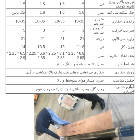
نیروی بالابر وینچ
تی
1.5
1.5
1.5
1.5
ثانویه کوچک
جک سکته می کند
متر
1.6
1.6
1.6
جک پایین
متر بر
راندمان حفاری
10-35
10-35
10-35
10-35
ساعت
کیلومتر در
سرعت حرکت
3
3
3
5
ساعت
زاویه سربالایی
درجه
21
21
21
21
وزن دکل
تی
11.8
13
13.5
14
6.5 * 2.25 *
5.6 * 2.25 *
8.1 * 2.25 *
6.8 * 2.25 *
بعد، ابعاد، اندازه
متر
2.9
2.85
2.85
2.85
شرایط کار
سازند تثبیت نشده و سنگ بستر
روش حفاری
حفاری چرخشی و هلی هیدرولیک بالا، چکشی یا گلی
چکش مناسب
سری فشار هوای متوسط ​​و بالا
لوازم جانبی
پمپ گل، پمپ سانتریفیوژ، ژنراتور، پمپ فوم
اختیاری