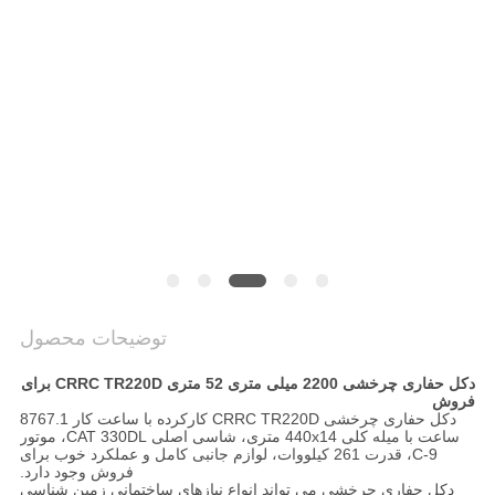
COMPANY
NEWS
نقشه
سایت
حریم
خصوصی
توضیحات محصول
دکل حفاری چرخشی 2200 میلی متری 52 متری CRRC TR220D برای
فروش
دکل حفاری چرخشی CRRC TR220D کارکرده با ساعت کار 8767.1
ساعت با میله کلی 440x14 متری، شاسی اصلی CAT 330DL، موتور
C-9، قدرت 261 کیلووات، لوازم جانبی کامل و عملکرد خوب برای
فروش وجود دارد.
دکل حفاری چرخشی می تواند انواع نیازهای ساختمانی زمین شناسی