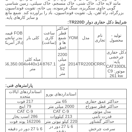
مانند لایه خاک، خاک شنی، خاک منسجم، خاک سیلتی، زمین شناسی
گوبی حاوی سنگریزه، سنگ فرسوده، پی خانه، تقویت فونداسیون
بزرگراه، راه آهن، پل، تقویت فونداسیون، باد را برآورده کند. شمع مانع
و سایر کارهای پایه.
شرایط دکل حفاری دوار TR220D:
حداکثر
قطر
ساعت
FOB قیمت
تولید -
نام
مدل
YOM
شمع
کاری
کلی بار
بندر تیانجین
و
محصول
تجاری
ها و
(ساعت)
(دلار آمریکا)
عمق
دکل حفاری
2200
چرخشی
میلی
میله کلی
پایه:
CRRC
TR220D
2014
متر
8767.1
4x440x14
156,350.00
ب
CAT330DL
52
متر
موتور: C9
متر
261 kw
پارامترهای فنی:
استانداردهای ایالات
استانداردهای یورو
متحده
حداکثر عمق حفاری
65 متر
217 فوت
حداکثر قطر سوراخ
2000 میلی متر
79 اینچ
مدل موتور
CAT C-9
CAT C-9
قدرت نامی
213 کیلووات
286 اسب بخار
حداکثر گشتاور
220 کیلو نیوتن متر
162206 پوند فوت
6 تا 27 دور در
سرعت چرخش
6 تا 27 دور در دقیقه
دقیقه