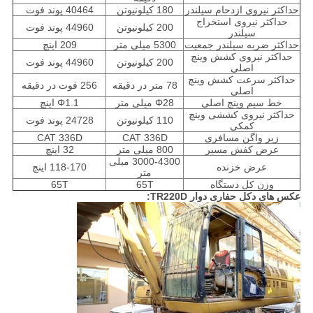
حداکثر نیروی ازدحام سیلندر
180 کیلونیوتن
40464 پوند فوت
حداکثر نیروی استخراج
200 کیلونیوتن
44960 پوند فوت
سیلندر
حداکثر ضربه سیلندر جمعیت
5300 میلی متر
209 اینچ
حداکثر نیروی کشش وینچ
200 کیلونیوتن
44960 پوند فوت
اصلی
حداکثر سرعت کشش وینچ
78 متر در دقیقه
256 فوت در دقیقه
اصلی
خط سیم وینچ اصلی
Φ28 میلی متر
Φ1.1 اینچ
حداکثر نیروی کششی وینچ
110 کیلونیوتن
24728 پوند فوت
کمکی
زیر واگن مسافری
CAT 336D
CAT 336D
عرض کفش مسیر
800 میلی متر
32 اینچ
3000-4300 میلی
عرض خزنده
118-170 اینچ
متر
وزن کل دستگاه
65T
65T
عکس های دکل حفاری دوار TR220D: