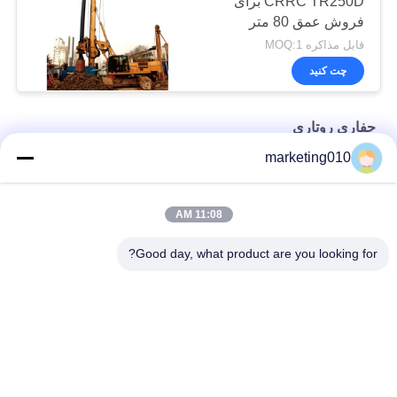
CRRC TR250D برای
فروش عمق 80 متر
قابل مذاکره MOQ:1
چت کنید
حفاری روتاری
marketing010
دستگاه حفاری چرخش TR60
TR10 دستگاه حفاری چرخش
11:08 AM
دستگاه حفاری روتاری Tr35 کارآمد
Good day, what product are you looking for?
دسته بندی های محبوب
همه
هیدرولیک شکن ضربه 
حفاری روتاری
ای