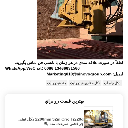
لطفاً در صورت علاقه مندی در هر زمان با نانسی فن تماس بگیرید.
WhatsApp/WeChat: 0086 13466631560
ایمیل: Marketing010@sinovogroup.com
دکل چاه آب
دکل حفاری هیدرولیک
مته هیدرولیک
بهترين قيمت رو براي
2200mm 52m Crrc Tr220d دکل نفتی
چرخشی سرعت مته بالا