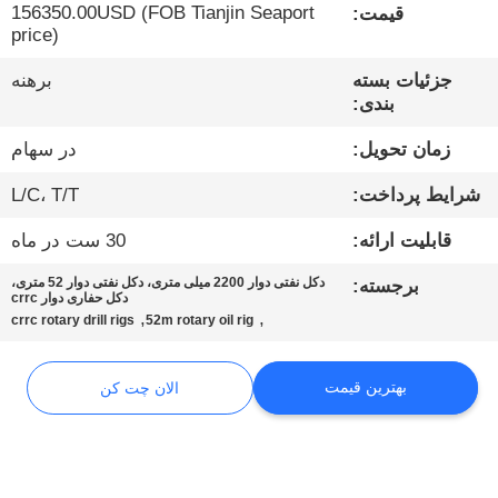
کارخانه
156350.00USD (FOB Tianjin Seaport
قیمت:
price)
کنترل
جزئیات بسته
برهنه
بندی:
کیفیت
زمان تحویل:
در سهام
با
شرایط پرداخت:
L/C، T/T
ما
قابلیت ارائه:
30 ست در ماه
تماس
دکل نفتی دوار 2200 میلی متری، دکل نفتی دوار 52 متری،
برجسته:
دکل حفاری دوار crrc
بگیرید
,
,
crrc rotary drill rigs
52m rotary oil rig
الان
بهترین قیمت
الان چت کن
چت
کن