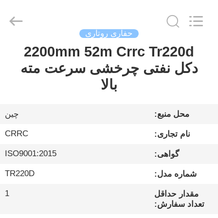
Sinovo
International
&
Sinovo
Heavy
حفاری روتاری
Industry
Co.Ltd..
All
2200mm 52m Crrc Tr220d
خانه
Rights
Reserved.
دکل نفتی چرخشی سرعت مته
محصولات
بالا
نمایش
محل منبع:
چین
VR
CRRC
نام تجاری:
ISO9001:2015
گواهی:
درباره
TR220D
شماره مدل:
ما
1
مقدار حداقل
تعداد سفارش:
تور