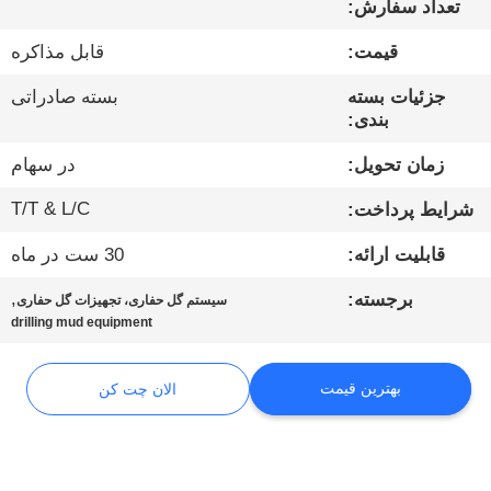
تعداد سفارش:
کارخانه
قیمت:
قابل مذاکره
کنترل
جزئیات بسته
بسته صادراتی
کیفیت
بندی:
زمان تحویل:
در سهام
با
T/T & L/C
شرایط پرداخت:
ما
قابلیت ارائه:
30 ست در ماه
تماس
بگیرید
,
برجسته:
سیستم گل حفاری، تجهیزات گل حفاری
drilling mud equipment
الان
بهترین قیمت
الان چت کن
چت
کن