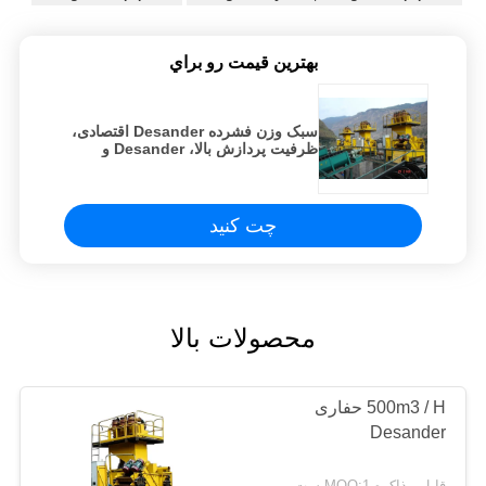
بهترين قيمت رو براي
سبک وزن فشرده Desander اقتصادی،
ظرفیت پردازش بالا، Desander و
سیستم تصفیه رسوب
چت کنید
محصولات بالا
500m3 / H حفاری
Desander