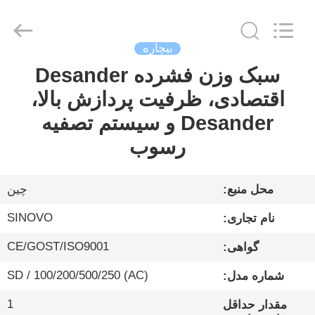
Sinovo
International
&
Sinovo
Heavy
بیچاره
Industry
Co.Ltd..
All
سبک وزن فشرده Desander
خانه
Rights
Reserved.
اقتصادی، ظرفیت پردازش بالا،
محصولات
Desander و سیستم تصفیه
رسوب
نمایش
VR
محل منبع:
چین
SINOVO
نام تجاری:
درباره
CE/GOST/ISO9001
گواهی:
ما
SD / 100/200/500/250 (AC)
شماره مدل:
تور
1
مقدار حداقل