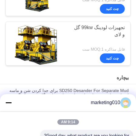
قابل مذاکره MOQ:1 ست
چت کنید
تجهیزات لودینگ 99kw گل
و لای
قابل مذاکره MOQ:1 ست
چت کنید
بیچاره
SD250 Desander For Separate Mud برای جدا کردن شن و ماسه
از مایع حفاری مورد استفاده برای شفاف سازی گل در سوراخ گردش
marketing010
SD250 جداسازی سیکلون Desander با صفحه نمایش برای ساخت
شمع حوصله
9:14 AM
Desander Compact با ظرفیت پردازش بالا برای ساخت و ساز
متمدن و ساخت HDD
Good day, what product are you looking for?