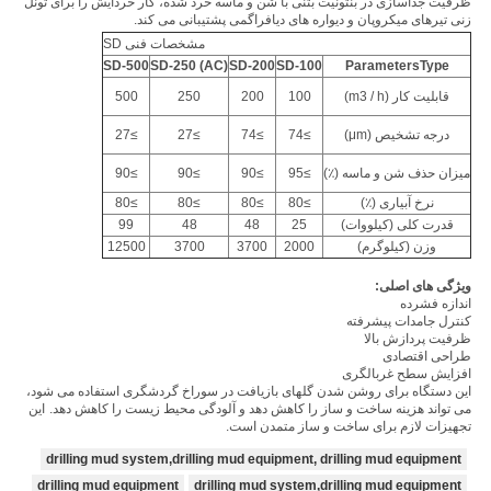
ظرفیت جداسازی در بنتونیت بتنی با شن و ماسه خرد شده، کار خردایش را برای تونل
زنی تیرهای میکروپان و دیواره های دیافراگمی پشتیبانی می کند.
مشخصات فنی SD
SD-500
SD-250 (AC)
SD-200
SD-100
ParametersType
قابلیت کار (m3 / h)
100
200
250
500
درجه تشخیص (μm)
≥74
≥74
≥27
≥27
میزان حذف شن و ماسه (٪)
≥95
≥90
≥90
≥90
نرخ آبیاری (٪)
≥80
≥80
≥80
≥80
قدرت کلی (کیلووات)
25
48
48
99
وزن (کیلوگرم)
2000
3700
3700
12500
ویژگی های اصلی:
اندازه فشرده
کنترل جامدات پیشرفته
ظرفیت پردازش بالا
طراحی اقتصادی
افزایش سطح غربالگری
این دستگاه برای روشن شدن گلهای بازیافت در سوراخ گردشگری استفاده می شود،
می تواند هزینه ساخت و ساز را کاهش دهد و آلودگی محیط زیست را کاهش دهد.
این
تجهیزات لازم برای ساخت و ساز متمدن است.
drilling mud system,drilling mud equipment, drilling mud equipment
drilling mud equipment
drilling mud system,drilling mud equipment