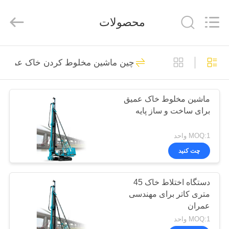
Sinovo
International
&
محصولات
Sinovo
Heavy
Industry
Co.Ltd..
All
خانه
48
Rights
Reserved.
چین ماشین مخلوط کردن خاک عمیق
هیدرولیک شکن ضربه
محصولات
ای
ماشین مخلوط خاک عمیق
برای ساخت و ساز پایه
نمایش
VR
MOQ:1 واحد
چت کنید
68
درباره
دستگاه اختلاط خاک 45
ما
حفاری روتاری
متری کاتر برای مهندسی
عمران
تور
MOQ:1 واحد