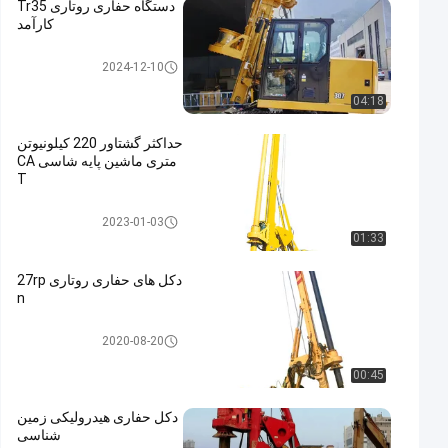
دستگاه حفاری روتاری Tr35
کارآمد
حفاری روتاری
2024-12-10
04:18
حداکثر گشتاور 220 کیلونیوتن
متری ماشین پایه شاسی CA
T
حفاری روتاری
2023-01-03
01:33
دکل های حفاری روتاری 27rp
n
حفاری روتاری
2020-08-20
00:45
دکل حفاری هیدرولیکی زمین
شناسی