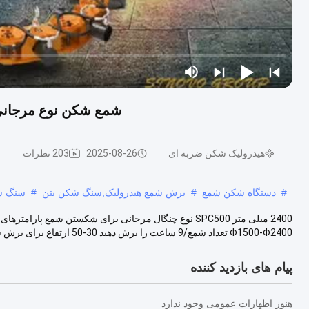
شمع شکن نوع مرجانی SPC500 برای شکستن شمع، شمع شکن هید
هیدرولیک شکن ضربه ای
2025-08-26
203 نظرات
#
دستگاه شکن شمع
#
برش شمع هیدرولیک,سنگ شکن بتن
#
سنگ ش
Φ1500-Φ2400 تعداد شمع/9 ساعت را برش دهید 30-50 ارتفاع برای برش شمع هر بار ....
پیام های بازدید کننده
هنوز اظهارات عمومی وجود ندارد