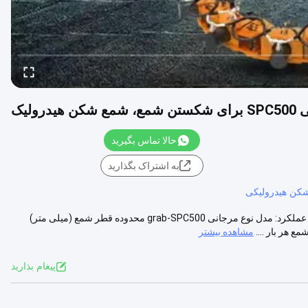
رولیک
حالا تماس بگیرید
به اشتراک بگذارید
کن هیدرولیکی
2400 میلی متر SPC500 نوع چنگال مرجانی برای شکستن شمع پارامترهای عملکرد: مدل نوع مرجانی grab-SPC500 محدوده قطر شمع (میلی متر)
مشاهده بیشتر
پيغام بذاريد