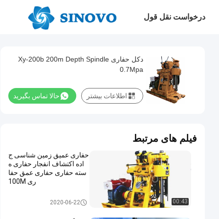
درخواست نقل قول
دکل حفاری Xy-200b 200m Depth Spindle
0.7Mpa
اطلاعات بیشتر
حالا تماس بگیرید
فیلم های مرتبط
حفاری عمیق زمین شناسی ج
اده اکتشاف انفجار حفاری ه
سته حفاری حفاری عمق حفا
ری 100M
حفاری زمین شناسی
00:43
2020-06-22