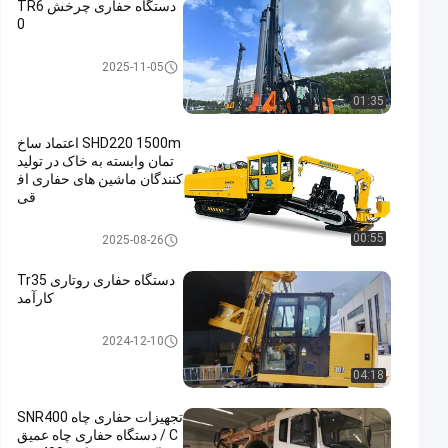
دستگاه حفاری چرخش TR6
0
حفاری روتاری
2025-11-05
01:35
SHD220 1500m اعتماد ساخ
تمان وابسته به خاک در تولید
کنندگان ماشین های حفاری اف
قی
حفاری افقی جهت
00:55
2025-08-26
دستگاه حفاری روتاری Tr35
کارآمد
حفاری روتاری
2024-12-10
04:18
تجهیزات حفاری چاه SNR400
C / دستگاه حفاری چاه عمیق