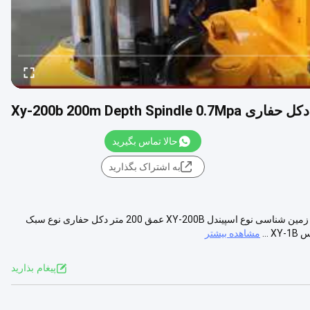
دکل حفاری Xy-200b 200m Depth Spindle 0.7Mpa
حالا تماس بگیرید
به اشتراک بگذارید
دکل حفاری زمین شناسی نوع اسپیندل XY-200B عمق 200 متر دکل حفاری زمین شناسی نوع اسپیندل XY-200B عمق 200 متر دکل حفاری نوع سبک
...
مشاهده بیشتر
پيغام بذاريد