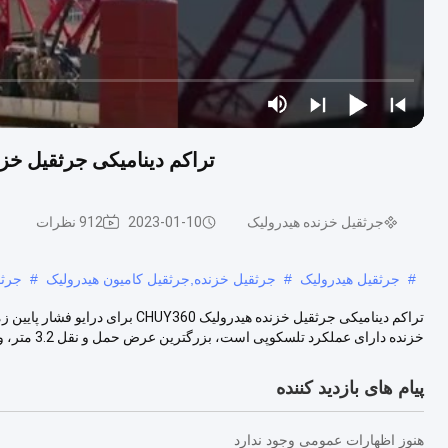
تراکم دینامیکی جرثقیل خزنده هیدرولیک CHUY360 بر
جرثقیل خزنده هیدرولیک
2023-01-10
912 نظرات
#
جرثقیل هیدرولیک
#
جرثقیل خزنده,جرثقیل کامیون هیدرولیک
#
جرثق
خزنده دارای عملکرد تلسکوپی است، بزرگترین عرض حمل و نقل 3.2 متر، وزن ....
پیام های بازدید کننده
هنوز اظهارات عمومی وجود ندارد