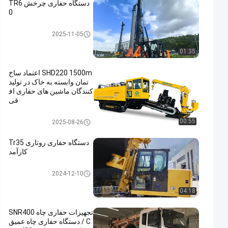
دستگاه حفاری چرخش TR6
0
حفاری روتاری
2025-11-05
01:35
SHD220 1500m اعتماد ساخ
تمان وابسته به خاک در تولید
کنندگان ماشین های حفاری اف
قی
حفاری افقی جهت
00:55
2025-08-26
دستگاه حفاری روتاری Tr35
کارآمد
حفاری روتاری
2024-12-10
04:18
تجهیزات حفاری چاه SNR400
C / دستگاه حفاری چاه عمیق