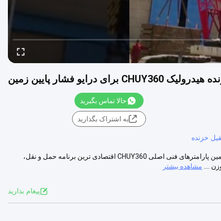
ای درایو فشار پایین زمین
حالا تماس بگیرید
به اشتراک بگذارید
یل خزنده
تراکم دینامیکی جرثقیل خزنده هیدرولیک CHUY360 برای درایو فشار پایین زمین پارامترهای فنی اصلی CHUY360 اقتصادی ترین برنامه حمل و نقل،
مشاهده بیشتر
پيغام بذاريد