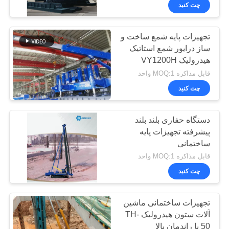
کارخانه
Heavy
چت کنید
Industry
Co.Ltd..
All
Rights
Reserved.
کنترل
تجهیزات پایه شمع ساخت و
ساز درایور شمع استاتیک
کیفیت
هیدرولیک VY1200H
صرفه جویی در مصرف
قابل مذاکره MOQ:1 واحد
انرژی / راندمان بالا
با
چت کنید
ما
دستگاه حفاری بلند بلند
تماس
پیشرفته تجهیزات پایه
بگیرید
ساختمانی
قابل مذاکره MOQ:1 واحد
الان
چت کنید
چت
تجهیزات ساختمانی ماشین
کن
آلات ستون هیدرولیک TH-
50 با راندمان بالا