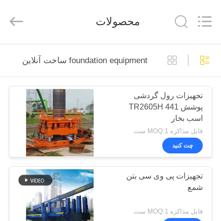
Nederlan
ελληνικά
محصولات
本語
한
ربية
हिन्दी
Türkç
خانه
Indones
Tiếng Vi
foundation equipment ساخت آنلاین
ไทย
বাং
ارسی
محصولات
Polski
تجهیزات رول گردشی
پوشش TR2605H 441
نمایش
چین
اسب بخار
خوب
کیفیت
VR
قابل مذاکره MOQ:1 ست
هیدرولیک
شکن
چت کنید
ضربه
ای
درباره
فروشنده.
Copyright
©
تجهیزات پی وی سی بتن
ما
2010
-
شمع
2026
Beijing
Sinovo
International
تور
قابل مذاکره MOQ:1 ست
&
Sinovo