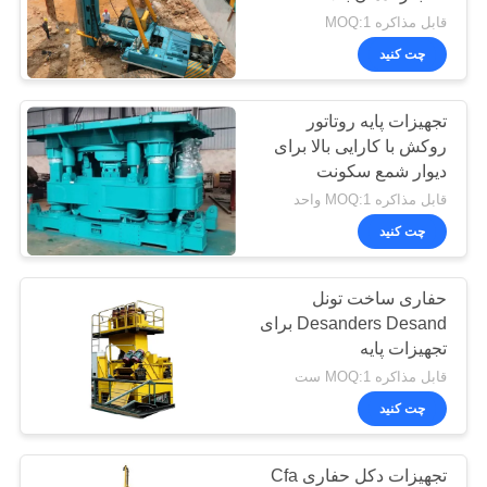
COMPANY
قابل مذاکره MOQ:1
NEWS
چت کنید
تجهیزات پایه روتاتور
نقشه
روکش با کارایی بالا برای
سایت
دیوار شمع سکونت
قابل مذاکره MOQ:1 واحد
حریم
چت کنید
خصوصی
حفاری ساخت تونل
Desanders Desand برای
تجهیزات پایه
قابل مذاکره MOQ:1 ست
چت کنید
تجهیزات دکل حفاری Cfa