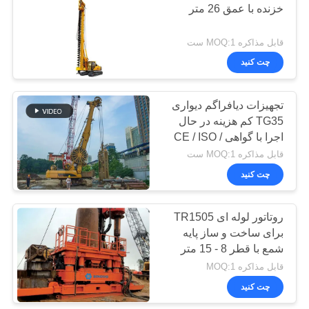
خزنده با عمق 26 متر
قابل مذاکره MOQ:1 ست
چت کنید
تجهیزات دیافراگم دیواری
TG35 کم هزینه در حال
اجرا با گواهی CE / ISO /
SGS / GOST
قابل مذاکره MOQ:1 ست
چت کنید
روتاتور لوله ای TR1505
برای ساخت و ساز پایه
شمع با قطر 8 - 15 متر
قابل مذاکره MOQ:1
چت کنید