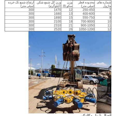
شماره های
محدوده قطر
وزن
وزن کل شمع شکن
ارتفاع شمع تک خرده
ماژول
(میلی متر)
سکو (t)
(کیلوگرم)
(میلی متر)
300
1470
12
250-450
7
300
1680
13
400-600
8
300
1890
15
550-750
9
300
2100
18
700-9000
10
300
2310
21
900-1050
11
300
2520
26
1050-1200
12
اتصال با بیل مکانیکی