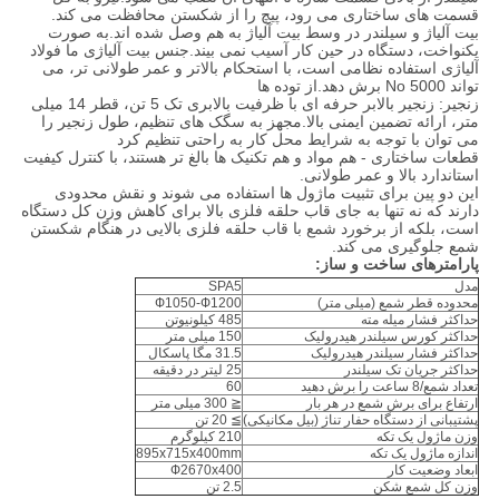
قسمت های ساختاری می رود، پیچ را از شکستن محافظت می کند.
بیت آلیاژ و سیلندر در وسط بیت آلیاژ به هم وصل شده اند.به صورت
یکنواخت، دستگاه در حین کار آسیب نمی بیند.جنس بیت آلیاژی ما فولاد
آلیاژی استفاده نظامی است، با استحکام بالاتر و عمر طولانی تر، می
تواند 5000 No برش دهد.از توده ها
زنجیر: زنجیر بالابر حرفه ای با ظرفیت بالابری تک 5 تن، قطر 14 میلی
متر، ارائه تضمین ایمنی بالا.مجهز به سگک های تنظیم، طول زنجیر را
می توان با توجه به شرایط محل کار به راحتی تنظیم کرد
قطعات ساختاری - هم مواد و هم تکنیک ها بالغ تر هستند، با کنترل کیفیت
استاندارد بالا و عمر طولانی.
این دو پین برای تثبیت ماژول ها استفاده می شوند و نقش محدودی
دارند که نه تنها به جای قاب حلقه فلزی بالا برای کاهش وزن کل دستگاه
است، بلکه از برخورد شمع با قاب حلقه فلزی بالایی در هنگام شکستن
شمع جلوگیری می کند.
پارامترهای ساخت و ساز:
مدل
SPA5
محدوده قطر شمع (میلی متر)
Ф1050-Ф1200
حداکثر فشار میله مته
485 کیلونیوتن
حداکثر کورس سیلندر هیدرولیک
150 میلی متر
حداکثر فشار سیلندر هیدرولیک
31.5 مگا پاسکال
حداکثر جریان تک سیلندر
25 لیتر در دقیقه
تعداد شمع/8 ساعت را برش دهید
60
ارتفاع برای برش شمع در هر بار
≦ 300 میلی متر
پشتیبانی از دستگاه حفار تناژ (بیل مکانیکی)
≧ 20 تن
وزن ماژول یک تکه
210 کیلوگرم
اندازه ماژول یک تکه
895x715x400mm
ابعاد وضعیت کار
Ф2670x400
وزن کل شمع شکن
2.5 تن