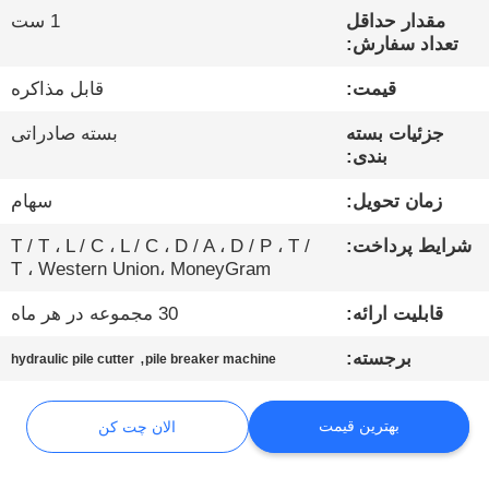
کارخانه
مقدار حداقل
1 ست
تعداد سفارش:
کنترل
قیمت:
قابل مذاکره
کیفیت
جزئیات بسته
بسته صادراتی
بندی:
با
زمان تحویل:
سهام
ما
شرایط پرداخت:
T / T ، L / C ، L / C ، D / A ، D / P ، T /
تماس
T ، Western Union، MoneyGram
بگیرید
قابلیت ارائه:
30 مجموعه در هر ماه
,
برجسته:
hydraulic pile cutter
pile breaker machine
الان
چت
بهترین قیمت
الان چت کن
کن