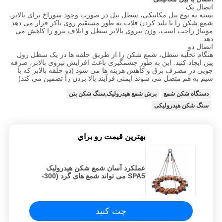
اتصال یک
بسته به نوع بیل مکانیکی، سطل بیل در صورت وجود سوراخ برای بالابر،
شمع شکن را با بلند کردن قلاب به طور مستقیم روی باکر قرار می دهد.
مونتاژ راحت است، وزن نیروی بالابر سطل و اتلاف نیرو را کاهش می
دهد.
اتصال دو
هنگام تخلیه سطل، شمع شکن را از طریق حلقه ها در یک سطل رول
پین ایجاد کنید. این به طور چشمگیری باعث افزایش نیروی بالابر، صرفه
جویی در مصرف برق و کاهش هزینه ها می شود (دو حلقه بالابر که با
سیم به هم متصل می شوند ایمنی فرآیند بالا بردن را تضمین می کند)
دستگاه شکن شمع
برش شمع هیدرولیک,سنگ شکن بتن
سنگ شکن هیدرولیکی
بهترين قيمت رو براي
عملکرد آسان شمع شکن هیدرولیک
SPA5 می تواند شمع های گرد (300-
1200 میلی متر) را بشکند و 60 شمع/8
ساعت برش دهد.
چت کنید