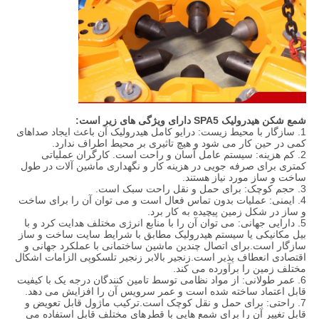
شمع شکن هیدرولیک SPA5 دارای ویژگی های زیر است:
1. سازگار با محیط زیست: درایو کامل هیدرولیک آن باعث ایجاد صداهای
کمی در حین کار می شود و هیچ تاثیری بر محیط اطراف ندارد.
2. کم هزینه: سیستم عامل آسان و راحت است. کارگران عملیاتی
کمتری برای صرفه جویی در هزینه کار و نگهداری ماشین آلات در طول
ساخت و ساز مورد نیاز هستند.
3. حجم کوچک: برای حمل و نقل راحت سبک است.
4. ایمنی: عملیات بدون تماس فعال است و می توان آن را برای ساخت
و ساز در شکل زمین پیچیده به کار برد.
5. دارایی جهانی: می توان آن را با منابع انرژی مختلف هدایت کرد و با
بیل مکانیکی یا سیستم هیدرولیک مطابق با شرایط سایت ساخت و ساز
سازگار است.برای اتصال چندین ماشین ساختمانی با عملکرد جهانی و
اقتصادی انعطاف پذیر است.زنجیر بالابر زنجیر تلسکوپی الزامات اشکال
مختلف زمین را برآورده می کند.
6. عمر طولانی: از مواد نظامی توسط تامین کنندگان درجه یک با کیفیت
قابل اعتماد ساخته شده است و عمر سرویس آن را افزایش می دهد.
7. راحتی: برای حمل و نقل کوچک است.ترکیب ماژول قابل تعویض و
قابل تغییر آن را برای شمع هایی با قطرهای مختلف قابل استفاده می