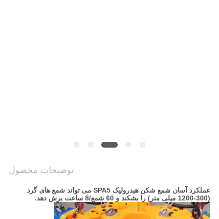
COMPANY
NEWS
نقشه
سایت
حریم
خصوصی
توضیحات محصول
عملکرد آسان شمع شکن هیدرولیک SPA5 می تواند شمع های گرد
(300-1200 میلی متر) را بشکند و 60 شمع/8 ساعت برش دهد.