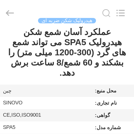
Sinovo
International
&
Sinovo
Heavy
هیدرولیک شکن ضربه ای
Industry
Co.Ltd..
All
عملکرد آسان شمع شکن
خانه
Rights
Reserved.
هیدرولیک SPA5 می تواند شمع
محصولات
های گرد (300-1200 میلی متر) را
بشکند و 60 شمع/8 ساعت برش
نمایش
دهد.
VR
محل منبع:
چین
درباره
SINOVO
نام تجاری:
ما
CE,ISO,ISO9001
گواهی:
تور
SPA5
شماره مدل: