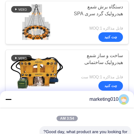
دستگاه برش شمع
هیدرولیک گرد سری SPA
قابل مذاکره MOQ:1
چت کنید
ساخت و ساز شمع
هیدرولیک ساختمانی
قابل مذاکره MOQ:1 ست
چت کنید
marketing010
برش شمع هیدرولیک
470kN
3:54 AM
قابل مذاکره MOQ:1
Good day, what product are you looking for?