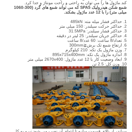
کند.ماژول ها را می توان به راحتی و راحت مونتاژ و جدا کرد.
شمع شکن هیدرولیک SPA5 که می تواند شمع های گرد (300-1060
میلی متر) را با 12 عدد ماژول بشکند.
1. حداکثر فشار میله مته: 485kN
2. حداکثر حرکت سیلندر: 150 میلی متر
3. حداکثر فشار سیلندر: 31.5MPa
4. حداکثر جریان سیلندر: 25 لیتر در دقیقه
5. تعداد/8 ساعت: 60 عدد/8 ساعت
6. ارتفاع شمع تک برش≦300mm
7. وزن ماژول یک تکه: 210 کیلوگرم
8. اندازه ماژول یک تکه: 895x715x400mm
9. ابعاد وضعیت کار با 12 عدد ماژول: 2670x400 میلی متر
10. وزن کل: 2.5 تن
سیلندر از بالای قسمت سازه تا انتهای آن نصب می شود.نیرو به کل